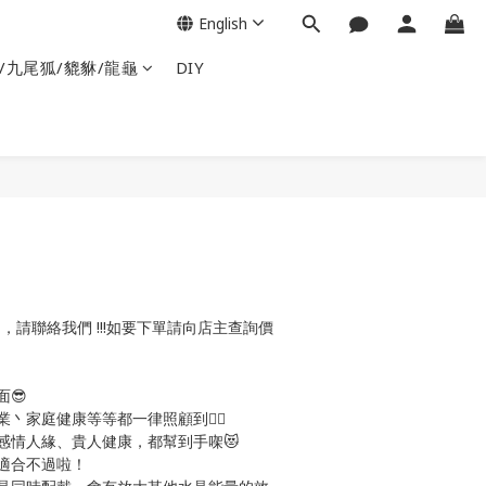
English
/九尾狐/貔貅/龍龜
DIY
，請聯絡我們 !!!如要下單請向店主查詢價
😎
業丶家庭健康等等都一律照顧到👍🏻
感情人緣、貴人健康，都幫到手㗎😻
更適合不過啦！