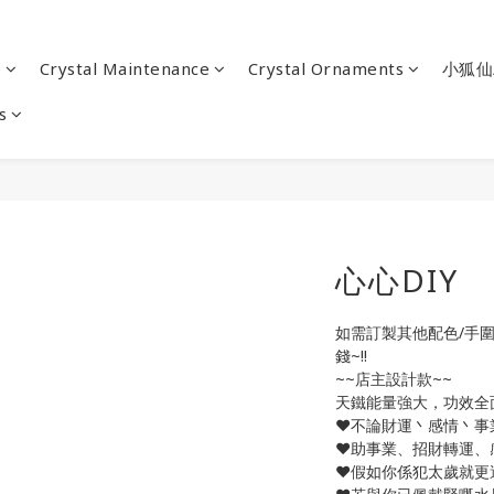
e
Crystal Maintenance
Crystal Ornaments
小狐仙
s
心心DIY
如需訂製其他配色/手圍
錢~!!
~~店主設計款~~
天鐵能量強大，功效全面
❤️不論財運丶感情丶事
❤️助事業、招財轉運、
❤️假如你係犯太歲就