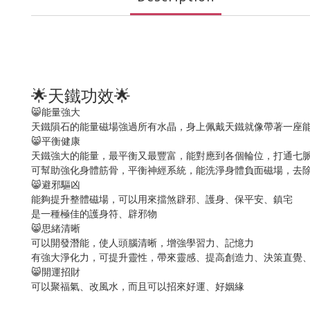
🌟
🌟
天鐵功效
😸
能量強大
天鐵隕石的能量磁場強過所有水晶，身上佩戴天鐵就像帶著一座
😸
平衡健康
天鐵強大的能量，最平衡又最豐富，能對應到各個輪位，打通七
可幫助強化身體筋骨，平衡神經系統，能洗淨身體負面磁場，去
😸
避邪驅凶
能夠提升整體磁場，可以用來擋煞辟邪、護身、保平安、鎮宅
是一種極佳的護身符、辟邪物
😸
思緒清晰
可以開發潛能，使人頭腦清晰，增強學習力、記憶力
有強大淨化力，可提升靈性，帶來靈感、提高創造力、決策直覺
😸
開運招財
可以聚福氣、改風水，而且可以招來好運、好姻緣