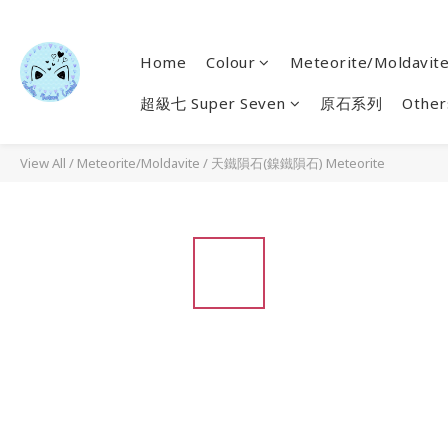
Home
Colour
Meteorite/Moldavit
超級七 Super Seven
原石系列
Other
View All
/
Meteorite/Moldavite
/
天鐵隕石(鎳鐵隕石) Meteorite