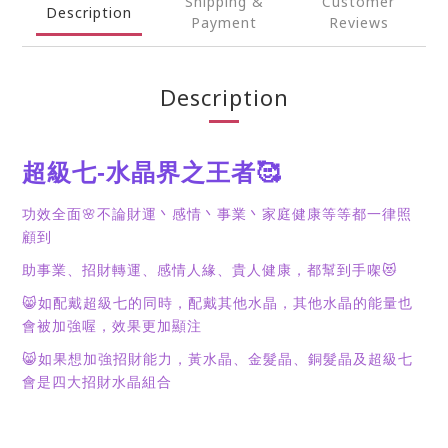
Shipping &
Customer
Description
Payment
Reviews
Description
-
🥰
超級七
水晶界之王者
🌸
功效全面
不論財運丶感情丶事業丶家庭健康等等都一律照
顧到
😻
助事業、招財轉運、感情人緣、貴人健康，都幫到手㗎
😸
如配戴超級七的同時，配戴其他水晶，其他水晶的能量也
會被加強喔，效果更加顯注
😸
如果想加強招財能力，黃水晶、金髮晶、銅髮晶及超級七
會是四大招財水晶組合