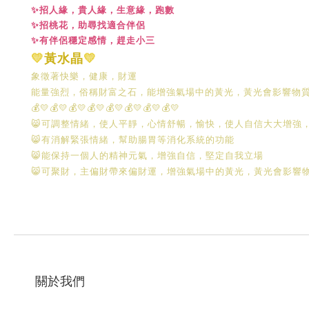
✨招人緣，貴人緣，生意緣，跑數
✨招桃花，助尋找適合伴侶
✨有伴侶穩定感情，趕走小三
💛
黃水晶
💛
象徵著快樂，健康，財運
能量強烈，俗稱財富之石，能增強氣場中的黃光，黃光會影響物
💰💛💰💛💰💛💰💛💰💛💰💛💰💛💰💛
😸可調整情緒，使人平靜，心情舒暢，愉快，使人自信大大增強
😸有消解緊張情緒，幫助腸胃等消化系統的功能
😸能保持一個人的精神元氣，增強自信，堅定自我立場
😸可聚財，主偏財
帶來偏財運，增強氣場中的黃光，黃光會影響
關於我們