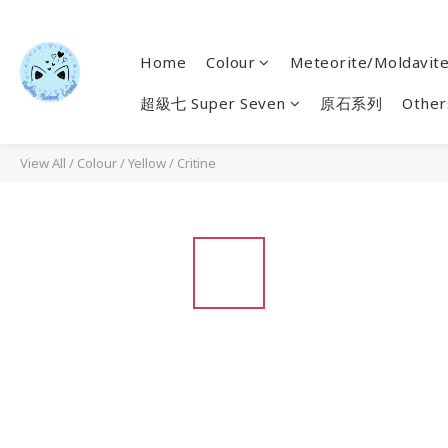
Home
Colour
Meteorite/Moldavit
超級七 Super Seven
原石系列
Other
View All
/
Colour
/
Yellow
/
Critine