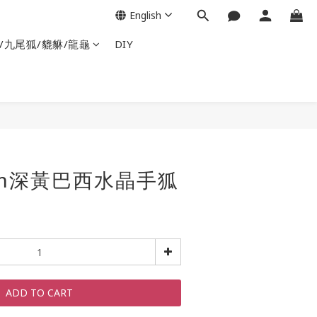
English
/九尾狐/貔貅/龍龜
DIY
8mm深黃巴西水晶手狐
ADD TO CART