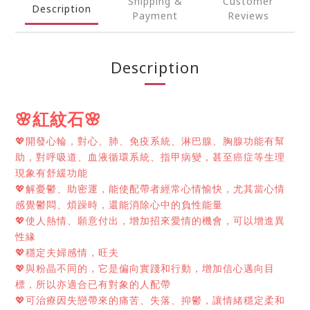
Shipping &
Customer
Description
Payment
Reviews
Description
🌸
🌸
紅紋石
💖
開發心輪，對心、肺、免疫系統、淋巴腺、胸腺功能有幫
助，對呼吸道、血液循環系統、指甲病變，甚至癌症等生理
現象有舒緩功能
💖
解憂鬱、助密運，能使配帶者經常心情愉快，尤其當心情
感覺鬱悶、煩躁時，還能消除心中的負性能量
💖
使人熱情、願意付出，增加招來愛情的機會，可以增進異
性緣
💖
穩定夫婦感情，旺夫
💖
與粉晶不同的，它是偏向實踐和行動，增加信心邁向目
標，所以亦適合已有對象的人配帶
💖
可治療因失戀帶來的痛苦、失落、抑鬱，讓情緒穩定柔和