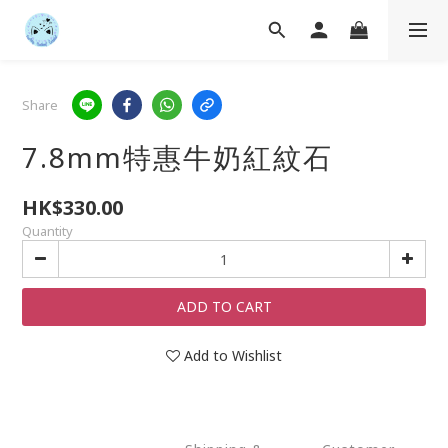
Share
7.8mm特惠牛奶紅紋石
HK$330.00
Quantity
ADD TO CART
Add to Wishlist