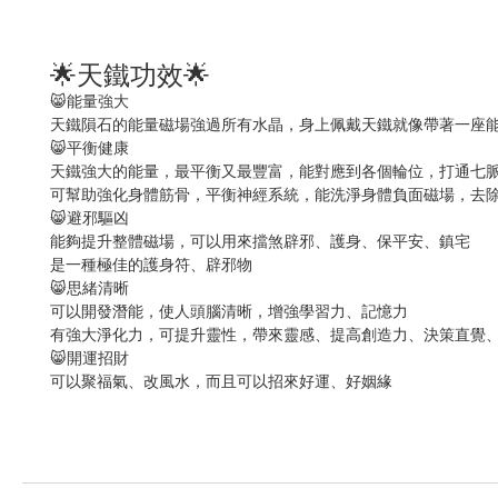
🌟
🌟
天鐵功效
😸
能量強大
天鐵隕石的能量磁場強過所有水晶，身上佩戴天鐵就像帶著一座
😸
平衡健康
天鐵強大的能量，最平衡又最豐富，能對應到各個輪位，打通七
可幫助強化身體筋骨，平衡神經系統，能洗淨身體負面磁場，去
😸
避邪驅凶
能夠提升整體磁場，可以用來擋煞辟邪、護身、保平安、鎮宅
是一種極佳的護身符、辟邪物
😸
思緒清晰
可以開發潛能，使人頭腦清晰，增強學習力、記憶力
有強大淨化力，可提升靈性，帶來靈感、提高創造力、決策直覺
😸
開運招財
可以聚福氣、改風水，而且可以招來好運、好姻緣