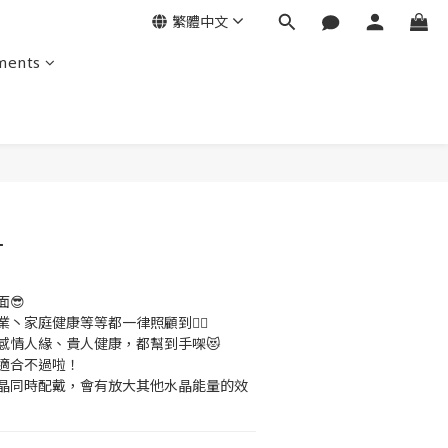
繁體中文
ments
釘
😎
業丶家庭健康等等都一律照顧到👍🏻
感情人緣、貴人健康，都幫到手㗎😻
更適合不過啦！
水晶同時配戴，會有放大其他水晶能量的效