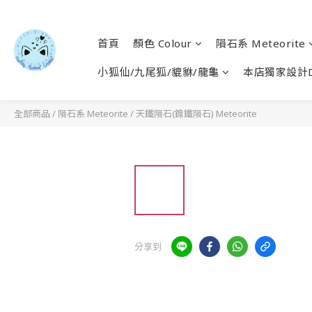
首頁
顏色 Colour
隕石系 Meteorite
小狐仙/九尾狐/貔貅/龍龜
本店獨家設計D
全部商品
/
隕石系 Meteorite
/
天鐵隕石(鎳鐵隕石) Meteorite
分享到