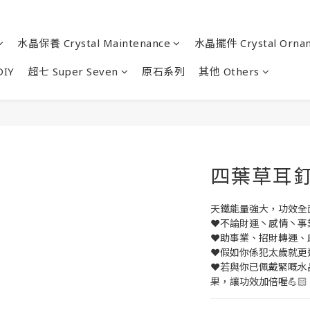
水晶保養 Crystal Maintenance
水晶擺件 Crystal Orna
IY
超七 Super Seven
原石系列
其他 Others
四葉草耳
天鐵能量強大，功效全面
❤️不論財運丶感情丶事
❤️助事業、招財轉運、
❤️假如你係犯太歲就
❤️若與你已佩戴緊嘅
果，讓功效加倍喔💪🏻