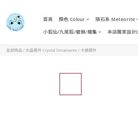
首頁
顏色 Colour
隕石系 Meteorite
小狐仙/九尾狐/貔貅/龍龜
本店獨家設計D
全部商品
/
水晶擺件 Crystal Ornaments
/
卡通擺件