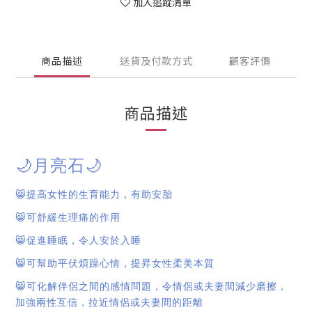
加入追蹤清單
商品描述
送貨及付款方式
顧客評價
商品描述
🌙
🌙
月亮石
😸
提高女性的生育能力，有助安胎
😸
可舒緩生理痛的作用
😸
促進睡眠，令人安於入睡
😸
可幫助平伏煩躁心情，提昇女性柔美本質
😸
可化解伴侶之間的感情問題，令情侶或夫妻間減少磨擦，
加強兩性互信，拉近情侶或夫妻間的距離