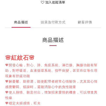
加入追蹤清單
商品描述
送貨及付款方式
顧客評價
商品描述
🌸
🌸
紅紋石
💖
開發心輪，對心、肺、免疫系統、淋巴腺、胸腺功能有幫
助，對呼吸道、血液循環系統、指甲病變，甚至癌症等生理
現象有舒緩功能
💖
解憂鬱、助密運，能使配帶者經常心情愉快，尤其當心情
感覺鬱悶、煩躁時，還能消除心中的負性能量
💖
使人熱情、願意付出，增加招來愛情的機會，可以增進異
性緣
💖
穩定夫婦感情，旺夫