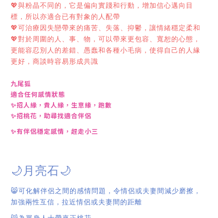
💖
與粉晶不同的，它是偏向實踐和行動，增加信心邁向目
標，所以亦適合已有對象的人配帶
💖
可治療因失戀帶來的痛苦、失落、抑鬱，讓情緒穩定柔和
💖
對於周圍的人、事、物，可以帶來更包容、寬恕的心態，
更能容忍別人的差錯、愚蠢和各種小毛病，使得自己的人緣
更好，商談時容易形成共識
九尾狐
適合任何感情狀態
✨招人緣，貴人緣，生意緣，跑數
✨招桃花，助尋找適合伴侶
✨有伴侶穩定感情，趕走小三
🌙
🌙
月亮石
😸
可化解伴侶之間的感情問題，令情侶或夫妻間減少磨擦，
加強兩性互信，拉近情侶或夫妻間的距離