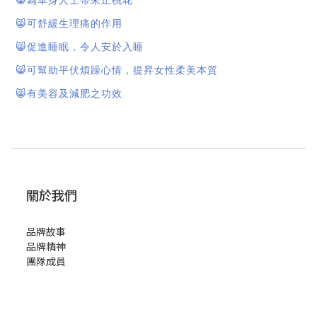
😸
為單身人士帶來正桃花
😸
可舒緩生理痛的作用
😸
促進睡眠，令人安於入睡
😸
可幫助平伏煩躁心情，提昇女性柔美本質
😸
有美容及減肥之功效
關於我們
品牌故事
品牌精神
團隊成員