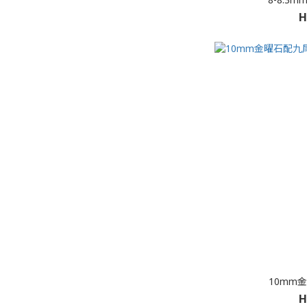
H
10mm
H