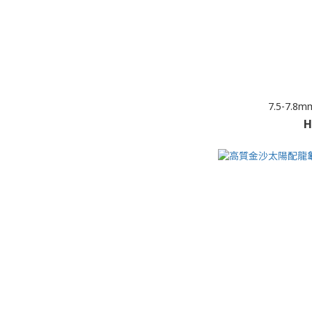
7.5-7
H