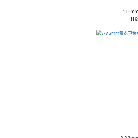
11+m
HK
8-8.3