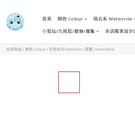
首頁
顏色 Colour
隕石系 Meteorite
小狐仙/九尾狐/貔貅/龍龜
本店獨家設計D
全部商品
/
顏色 Colour
/
彩色系列 Rainbow
/
碧璽 Tourmaline