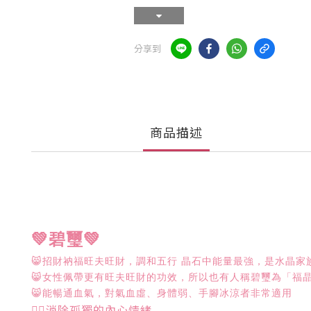
分享到
商品描述
💚
💚
碧璽
😸
招財衲福旺夫旺財，調和五行
晶石中能量最強，是水晶家
😸
女性佩帶更有旺夫旺財的功效，所以也有人稱碧璽為「福
😸
能暢通血氣，對氣血虛、身體弱、手腳冰涼者非常適用
👉🏻消除孤獨的內心情緒