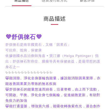
商品描述
送貨及付款方式
顧客評價
商品描述
💜
💜
舒俱徠石
舒俱徠石是南非國寶石，又稱「因果石」
可抗癌、抵病，保健康
•
Helga Ppttinger
依據德國水晶治療師海嘉
寶汀娜（
）指
出：舒俱徠石對癌症、腫瘤等具有保健效益，是最理想的護
身石之一
✨✨✨✨✨✨✨✨✨✨✨✨✨✨✨
😸
能清除、淨化全身脈輪負能量，據說能消除因果業障，亦
能改善因果業力導致的無名疾病
😸
舒俱徠石的能量悠遠而綿長，沿著脊椎，由上而下流動，
可開啟、平衡、淨化全身七個氣輪，促進細胞更新，有助對
免疫力的加強
😸
能打通靈脈，增強第六感，能吸收轉換紫色光，適合創作