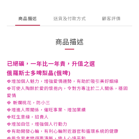
商品描述
送貨及付款方式
顧客評價
商品描述
已絕礦，一年比一年貴，升值之選
俄羅斯士多啤梨晶(俄啤)
🍓增加個人魅力，增強愛情運勢，有助於吸引美好姻緣
🍓可使人陶醉於愛的懷抱内，令對方專注於二人關係，穩固
愛情
🍓 斬爛桃花，防小三
🍓增進人際關係，催旺事業、增加業續
🍓旺生意緣，招貴人
🍓增加自信，增強個人行動力
🍓有助開發心輪，有利心輪附近器官和循環系統的健康
🍓能令思考變得更清晰，使人心境平和